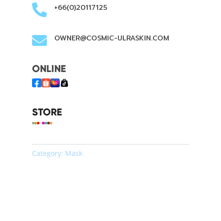

+66(0)20117125

OWNER@COSMIC-ULRASKIN.COM
ONLINE
STORE
Category:
Mask